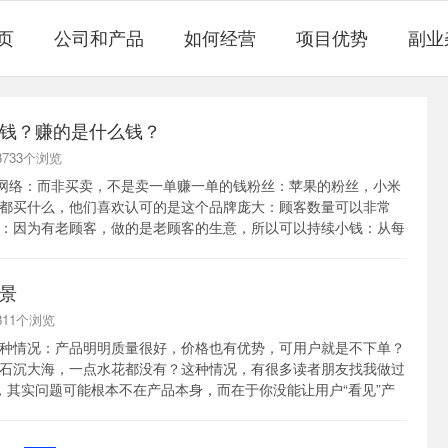
页
公司和产品
如何经营
项目优势
副业
钱？赚的是什么钱？
 3733个浏览
构建网络：而非买卖，不是卖一单赚一单的钱粉丝：苹果的粉丝，小米
都买什么，他们喜欢认可的是这个品牌庞大：顾客数量可以非常
：因为有老顾客，做的是老顾客的生意，所以可以持续小钱：从每
常非常少，避免你不好意思，没法给...
景
 811个浏览
种情况：产品明明质量很好，价格也有优势，可用户就是不下单？
石沉大海，一点水花都没有？这种情况，有很多读者朋友找我做过
，其实问题可能根本不在产品本身，而在于你没能让用户“看见”产
。今天这篇内容，我就带你一起聊聊...